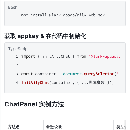
Bash
npm install @lark-apaas/aily-web-sdk
获取 appkey & 在代码中初始化
TypeScript
import
 { initAilyChat } 
from
'@lark-apaas/aily
const
 container = 
document
.
querySelector
(
'.con
initAilyChat
(container, { ...具体参数 });
ChatPanel 实例方法
方法名
参数说明
类型说