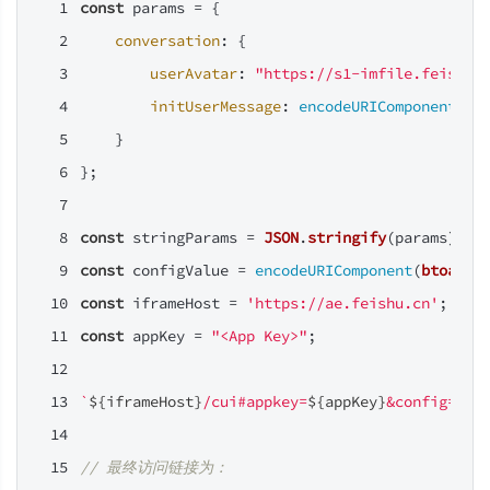
const
 params = {
conversation
: {
userAvatar
: 
"https://s1-imfile.feishuc
initUserMessage
: 
encodeURIComponent
(
'你
    }
};
const
 stringParams = 
JSON
.
stringify
(params);
const
 configValue = 
encodeURIComponent
(
btoa
(st
const
 iframeHost = 
'https://ae.feishu.cn'
;
const
 appKey = 
"<App Key>"
;
`
${iframeHost}
/cui#appkey=
${appKey}
&config=
${c
// 最终访问链接为：