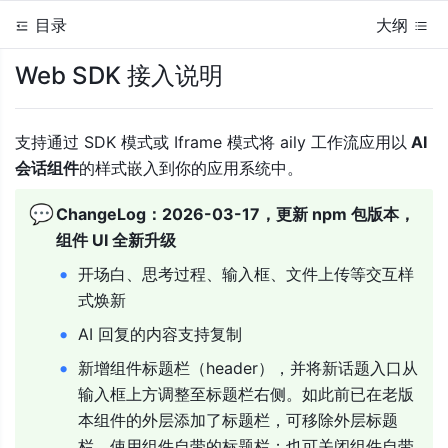
目录
大纲
Web SDK 接入说明
支持通过 SDK 模式或 Iframe 模式将 aily 工作流应用以
 AI 
会话组件
的样式嵌入到你的应用系统中。
💬
ChangeLog：2026-03-17，更新 npm 包版本，
组件 UI 全新升
级
开场白、思考过程、输入框
、文件上传
等交互样
式焕新
AI 回复的内容支持复
制
新增组件标题栏（header）
，
并将新话题入口从
输入框上方调整至标题栏右侧。如此前已在老版
本组件的外层添加了标题栏，可移除外层标题
栏、使用组件自带的标题栏；也可关闭组件自带