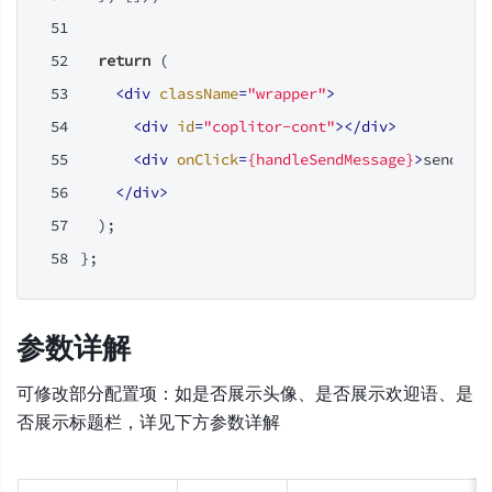
return
 (
<
div
className
=
"wrapper"
>
<
div
id
=
"coplitor-cont"
></
div
>
<
div
onClick
=
{handleSendMessage}
>
sendMes
</
div
>
  );
};
参数详解
可修改部分配置项：如是否展示头像、是否展示欢迎语、是
否展示标题栏，详见下方参数详解