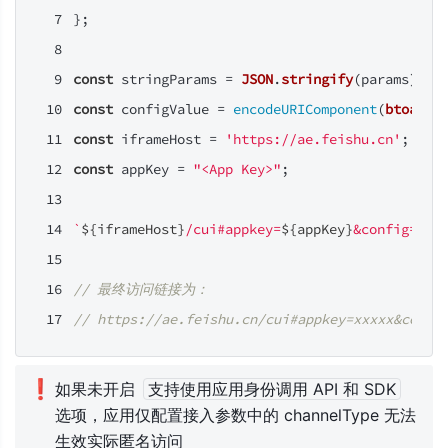
};
const
 stringParams = 
JSON
.
stringify
(params);
const
 configValue = 
encodeURIComponent
(
btoa
(st
const
 iframeHost = 
'https://ae.feishu.cn'
;
const
 appKey = 
"<App Key>"
;
`
${iframeHost}
/cui#appkey=
${appKey}
&config=
${c
// 最终访问链接为：
// https://ae.feishu.cn/cui#appkey=xxxxx&confi
❗
如果未开启 
支持使用应用身份调用 API 和 SDK
选项，应用仅配置接入参数中的 channelType 无法
生效实际匿名访问