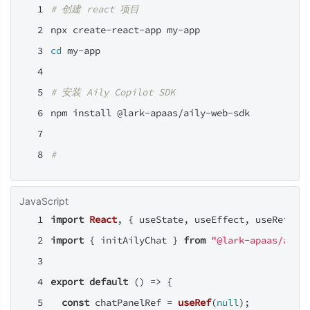
# 创建 react 项目
npx create-react-app my-app
cd
 my-app
# 安装 Aily Copilot SDK
npm install @lark-apaas/aily-web-sdk
# 
JavaScript
import
React
, { useState, useEffect, useRef } 
import
 { initAilyChat } 
from
"@lark-apaas/aily
export
default
 () => {
const
 chatPanelRef = 
useRef
(
null
);