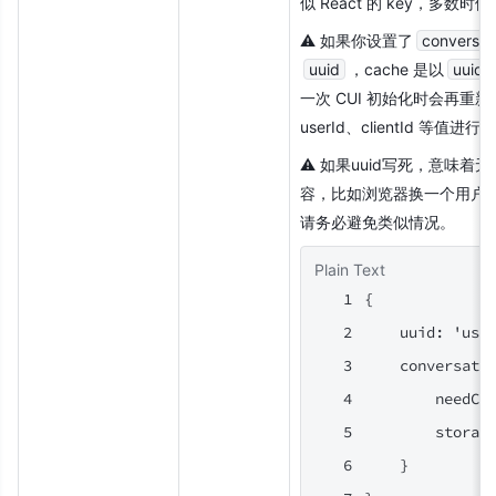
似 React 的 key，多数
⚠️ 如果你设置了
conversat
uuid
，cache 是以
uuid
一次 CUI 初始化时会再重
userId、clientId 等值进
⚠️ 如果uuid写死，意味
容，比如浏览器换一个用户
请务必避免类似情况。
Plain Text
{
    uuid: 'use
    conversati
        needCa
        storag
    }