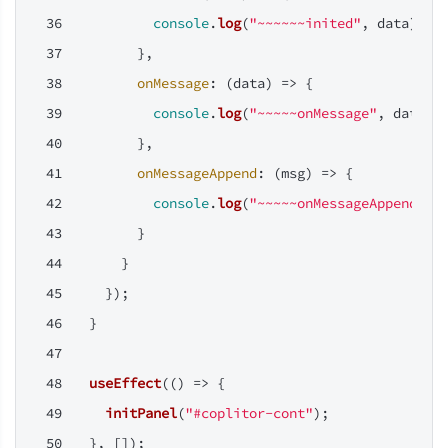
console
.
log
(
"~~~~~~inited"
, data);
        },
onMessage
: 
(
data
) =>
 {
console
.
log
(
"~~~~~onMessage"
, data);
        },
onMessageAppend
: 
(
msg
) =>
 {
console
.
log
(
"~~~~~onMessageAppend"
, 
        }
      }
    });
  }
useEffect
(
() =>
 {
initPanel
(
"#coplitor-cont"
);
  }, []);