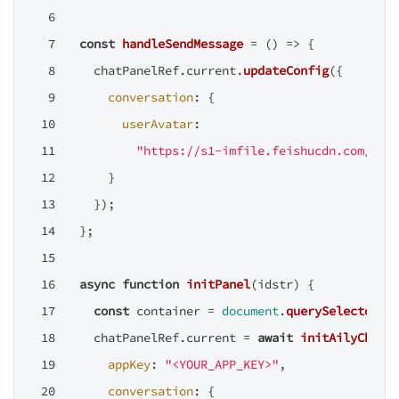
const
handleSendMessage
 = () => {
    chatPanelRef.
current
.
updateConfig
({
conversation
: {
userAvatar
:
"https://s1-imfile.feishucdn.com/sta
      }
    });
  };
async
function
initPanel
(
idstr
) {
const
 container = 
document
.
querySelector
(i
    chatPanelRef.
current
 = 
await
initAilyChat
(
appKey
: 
"<YOUR_APP_KEY>"
,
conversation
: {