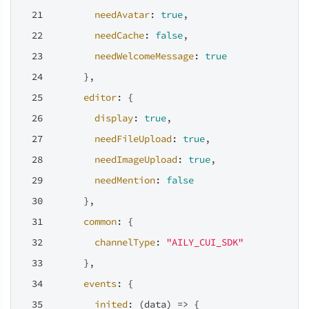
needAvatar
: 
true
,
needCache
: 
false
,
needWelcomeMessage
: 
true
      },
editor
: {
display
: 
true
,
needFileUpload
: 
true
,
needImageUpload
: 
true
,
needMention
: 
false
      },
common
: {
channelType
: 
"AILY_CUI_SDK"
      },
events
: {
inited
: 
(
data
) =>
 {