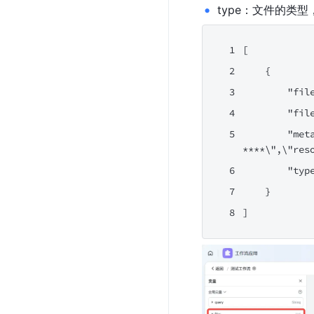
type：文件的类型，
[
    {
        "fil
        "fil
        "met
****\",\"res
        "typ
    }
]