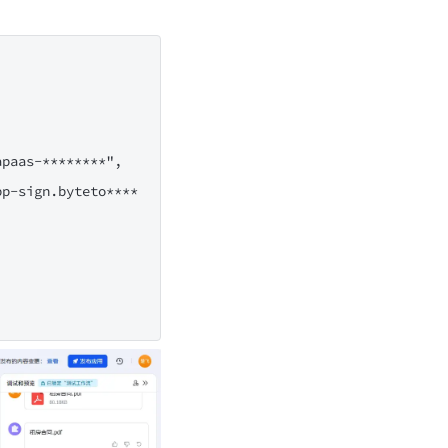
apaas-********",
pp-sign.byteto****