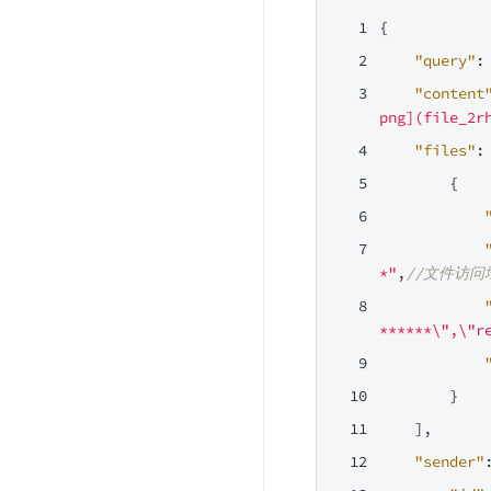
{
"query"
:
"content
png](file_2r
"files"
:
{
*"
,
//文件访问
******\",\"r
}
],
"sender"