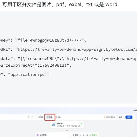
可用于区分文件是图片、pdf、excel、txt 或是 word
eKey": "file_4wmbgpjw18z88t7d*****",
eURL": "https://lf6-aily-on-demand-app-sign.bytetos.com/
adata": "{\"resourceURL\":\"https://lf6-aily-on-demand-a
ourceExpiredAt\":1758249813}",
e": "application/pdf"