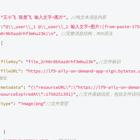
"王小飞 陈楚飞 输入文字+图片"
,
//纯文本消息内容
"
:
"@\\_user\\_1 @\\_user\\_2 输入文字+图片![from-paste-1755
h0r8b5azdrhf3mhu23k)\n"
,
//完整消息结构，MDX语法
[
"fileKey"
:
"file_2rh0r8b5azdrhf3mhu23k"
,
//文件标识
"fileURL"
:
"https://lf9-aily-on-demand-app-sign.bytetos.
地址
"metadata"
:
"{\"resourceURL\":\"https://lf9-aily-on-dema
esourceExpiredAt\":1758251391}"
,
//文件基础信息，包括文件访
"type"
:
"image/png"
//文件类型
:
{